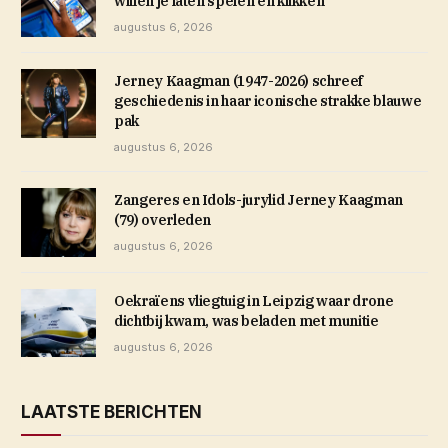
willen je laten spelen en klikken
augustus 6, 2026
Jerney Kaagman (1947-2026) schreef
geschiedenis in haar iconische strakke blauwe
pak
augustus 6, 2026
Zangeres en Idols-jurylid Jerney Kaagman
(79) overleden
augustus 6, 2026
Oekraïens vliegtuig in Leipzig waar drone
dichtbij kwam, was beladen met munitie
augustus 6, 2026
LAATSTE BERICHTEN