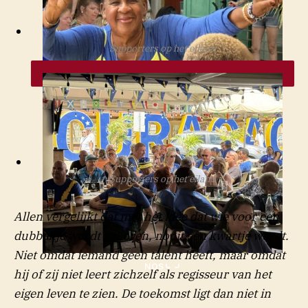
NOS
Supporters op het eiland
NOS
Supporters op het eiland
Allen vergelijkt dat met het idee dat wie voor een
dubbeltje wordt geboren, nooit een kwartje wordt.
Niet omdat iemand geen talent heeft, maar omdat
NOS
hij of zij niet leert zichzelf als regisseur van het
eigen leven te zien. De toekomst ligt dan niet in