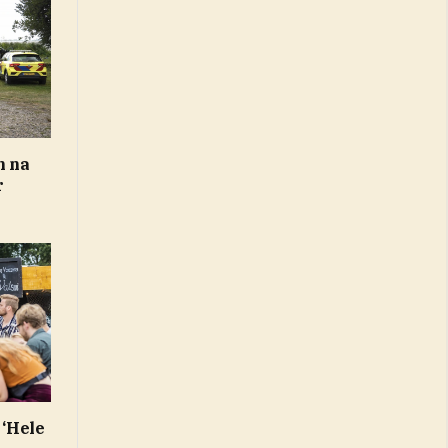
n na
r
 ‘Hele