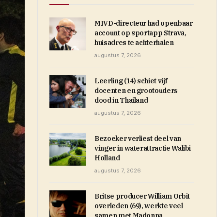
MIVD-directeur had openbaar
account op sportapp Strava,
huisadres te achterhalen
augustus 7, 2026
Leerling (14) schiet vijf
docenten en grootouders
dood in Thailand
augustus 7, 2026
Bezoeker verliest deel van
vinger in waterattractie Walibi
Holland
augustus 7, 2026
Britse producer William Orbit
overleden (69), werkte veel
samen met Madonna