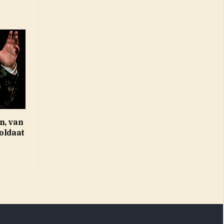
n, van
oldaat