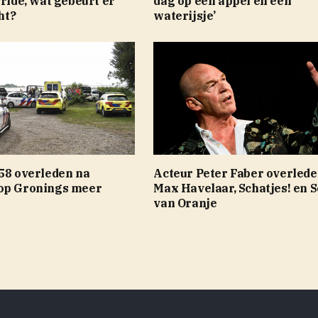
Pride, wat gebeurt er
dag op een appel en een
ht?
waterijsje’
 58 overleden na
Acteur Peter Faber overlede
op Gronings meer
Max Havelaar, Schatjes! en S
van Oranje