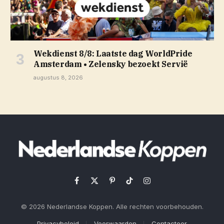
Wekdienst 8/8: Laatste dag WorldPride
Amsterdam • Zelensky bezoekt Servië
augustus 8, 2026
Facebook
X
Pinterest
TikTok
Instagram
(Twitter)
© 2026 Nederlandse Koppen. Alle rechten voorbehouden.
Privacybeleid
Voorwaarden
Contacteer