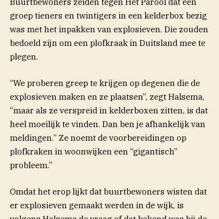
(opent in nieuw venster)
Buurtbewoners
zeiden
tegen Het Parool dat een
groep tieners en twintigers in een kelderbox bezig
was met het inpakken van explosieven. Die zouden
bedoeld zijn om een plofkraak in Duitsland mee te
plegen.
“We proberen greep te krijgen op degenen die de
explosieven maken en ze plaatsen”, zegt Halsema,
“maar als ze verspreid in kelderboxen zitten, is dat
heel moeilijk te vinden. Dan ben je afhankelijk van
meldingen.” Ze noemt de voorbereidingen op
plofkraken in woonwijken een “gigantisch”
probleem.”
Omdat het erop lijkt dat buurtbewoners wisten dat
er explosieven gemaakt werden in de wijk, is