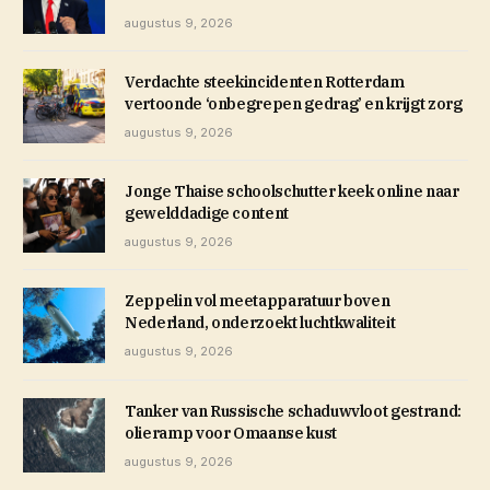
augustus 9, 2026
Verdachte steekincidenten Rotterdam
vertoonde ‘onbegrepen gedrag’ en krijgt zorg
augustus 9, 2026
Jonge Thaise schoolschutter keek online naar
gewelddadige content
augustus 9, 2026
Zeppelin vol meetapparatuur boven
Nederland, onderzoekt luchtkwaliteit
augustus 9, 2026
Tanker van Russische schaduwvloot gestrand:
olieramp voor Omaanse kust
augustus 9, 2026