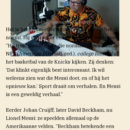
Voetbalcommentator Nate Bukaty
Het is het Messi-effect, zoals Paul Tenorio het
noemt. Hij schreef er een gelijknamig boek over.
“Hij trekt mensen aan die normaal alleen naar de
NFL (American Football, red.),
college football
of
het basketbal van de Knicks kijken. Zij denken:
NOS
‘Dat klinkt eigenlijk best interessant. Ik wil
weleens zien wat die Messi doet, en of hij het
opnieuw kan.’ Sport draait om verhalen. En Messi
is een geweldig verhaal.”
Eerder Johan Cruijff, later David Beckham, nu
Lionel Messi: ze speelden allemaal op de
Amerikaanse velden. “Beckham betekende een