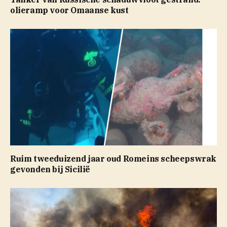
olieramp voor Omaanse kust
Ruim tweeduizend jaar oud Romeins scheepswrak
gevonden bij Sicilië