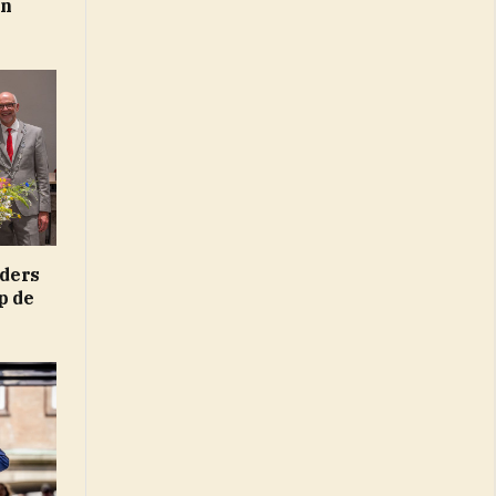
in
ders
p de