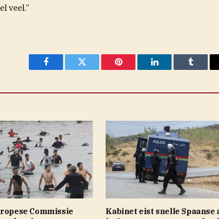
l veel.”
Facebook
Twitter
Pinterest
LinkedIn
Tumblr
uropese Commissie
Kabinet eist snelle Spaanse 