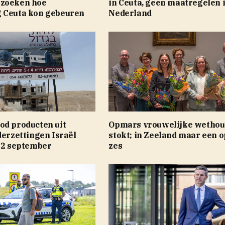
rzoeken hoe
in Ceuta, geen maatregelen 
 Ceuta kon gebeuren
Nederland
od producten uit
Opmars vrouwelijke wethou
derzettingen Israël
stokt; in Zeeland maar een o
 22 september
zes