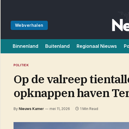
Webverhalen
Binnenland
Buitenland
Regionaal Nieuws
Po
POLITIEK
Op de valreep tienta
opknappen haven Ter
By
Nieuws Kamer
mei 11, 2026
1 Min Read