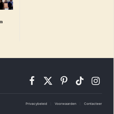
om
Facebook
X
Pinterest
TikTok
Instagram
(Twitter)
Privacybeleid
Voorwaarden
Contacteer