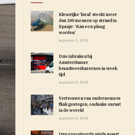
Kleurrijke ‘kwal’ steekt meer
dan 100 mensen op strand in
Spanje: ‘Kan een plaag
worden’
augustus 6, 2026
Drie inbraken bij
Amsterdamse
brandweerkazernes in week
tijd
augustus 6, 2026
Vertrouwen van ondernemers
flink gestegen, ondanks onrust
in de wereld
augustus 6, 2026
Iran executeerde sinds maart