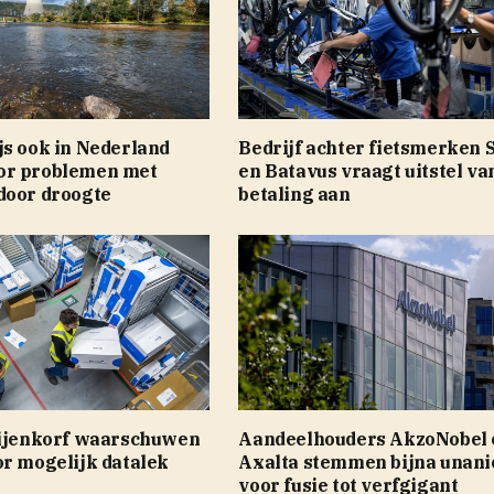
js ook in Nederland
Bedrijf achter fietsmerken 
or problemen met
en Batavus vraagt uitstel va
door droogte
betaling aan
Bijenkorf waarschuwen
Aandeelhouders AkzoNobel 
or mogelijk datalek
Axalta stemmen bijna unan
voor fusie tot verfgigant