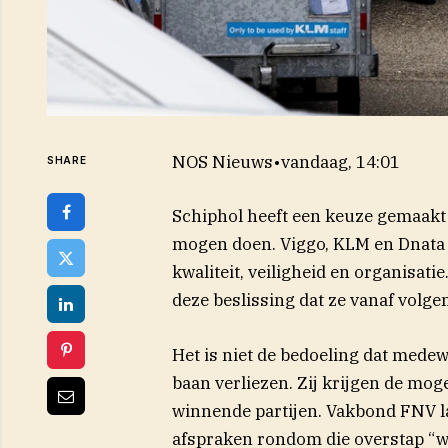
NOS Nieuws
•
vandaag, 14:01
SHARE
Schiphol heeft een keuze gemaakt
mogen doen. Viggo, KLM en Dnata 
kwaliteit, veiligheid en organisat
deze beslissing dat ze vanaf volge
Het is niet de bedoeling dat medew
baan verliezen. Zij krijgen de mog
winnende partijen. Vakbond FNV laa
afspraken rondom die overstap “wo