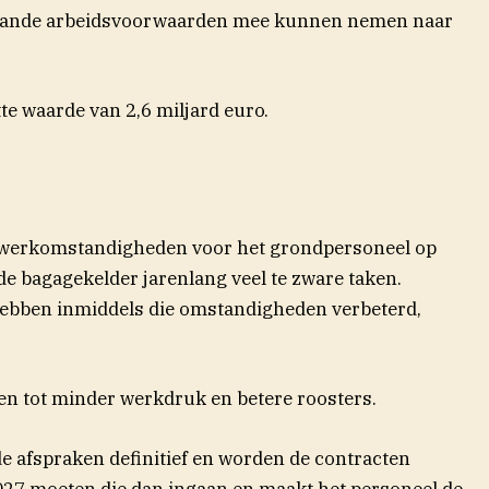
aande arbeidsvoorwaarden mee kunnen nemen naar
e waarde van 2,6 miljard euro.
de werkomstandigheden voor het grondpersoneel op
de bagagekelder jarenlang veel te zware taken.
hebben inmiddels die omstandigheden verbeterd,
en tot minder werkdruk en betere roosters.
de afspraken definitief en worden de contracten
027 moeten die dan ingaan en maakt het personeel de