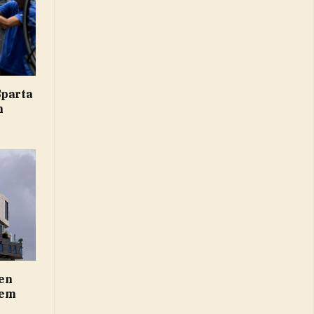
Sparta
n
en
iem