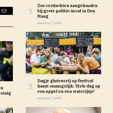
Zes verdachten aangehouden
bij grote politie-inval in Den
Email
Haag
augustus 7, 2026
Dagje glutenvrij op festival
haast onmogelijk: ‘Hele dag op
en
een appel en een waterijsje’
weinig
augustus 7, 2026