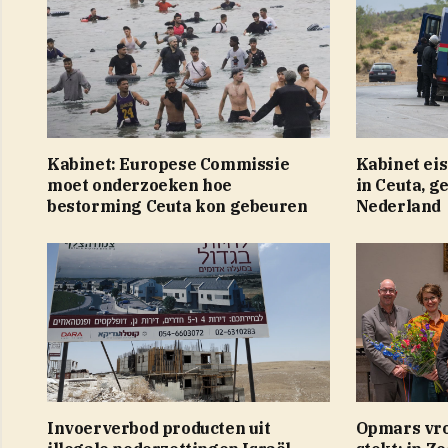
Kabinet: Europese Commissie
Kabinet eis
moet onderzoeken hoe
in Ceuta, g
bestorming Ceuta kon gebeuren
Nederland
Invoerverbod producten uit
Opmars vro