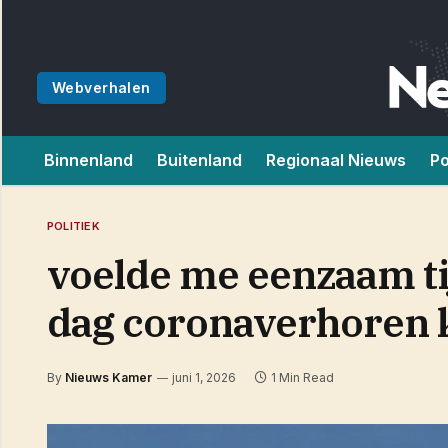
Webverhalen
Binnenland
Buitenland
Regionaal Nieuws
Po
POLITIEK
voelde me eenzaam ti
dag coronaverhoren 
By
Nieuws Kamer
juni 1, 2026
1 Min Read