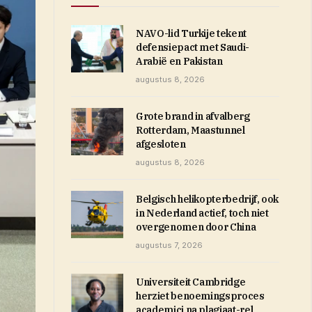
NAVO-lid Turkije tekent
defensiepact met Saudi-
Arabië en Pakistan
augustus 8, 2026
Grote brand in afvalberg
Rotterdam, Maastunnel
afgesloten
augustus 8, 2026
Belgisch helikopterbedrijf, ook
in Nederland actief, toch niet
overgenomen door China
augustus 7, 2026
Universiteit Cambridge
herziet benoemingsproces
academici na plagiaat-rel