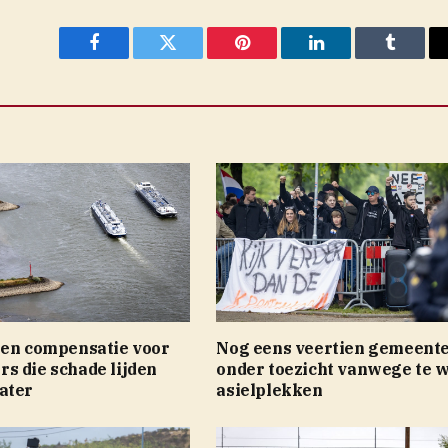
Facebook
Twitter
Pinterest
LinkedIn
Tumblr
een compensatie voor
Nog eens veertien gemeent
s die schade lijden
onder toezicht vanwege te 
ater
asielplekken