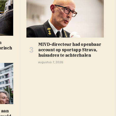
n
MIVD-directeur had openbaar
orisch
account op sportapp Strava,
huisadres te achterhalen
augustus 7, 2026
s aan