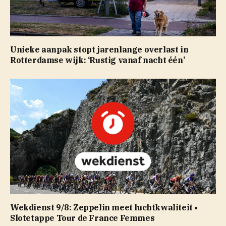
Unieke aanpak stopt jarenlange overlast in
Rotterdamse wijk: ‘Rustig vanaf nacht één’
Wekdienst 9/8: Zeppelin meet luchtkwaliteit •
Slotetappe Tour de France Femmes