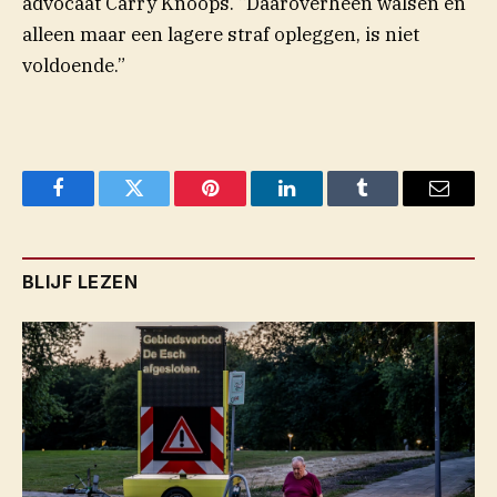
advocaat Carry Knoops. “Daaroverheen walsen en
alleen maar een lagere straf opleggen, is niet
voldoende.”
Facebook
Twitter
Pinterest
LinkedIn
Tumblr
Email
BLIJF LEZEN