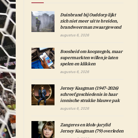
Duinbrand bij Ouddorp lijkt
zich niet meer uit te breiden,
brandweerman zwaargewond
augustus 6, 2026
Boosheid om koopzegels, maar
supermarkten willen je laten
spelen en klikken
augustus 6, 2026
Jerney Kaagman (1947-2026)
schreef geschiedenis in haar
iconische strakke blauwe pak
augustus 6, 2026
Zangeres en Idols-jurylid
Jerney Kaagman (79) overleden