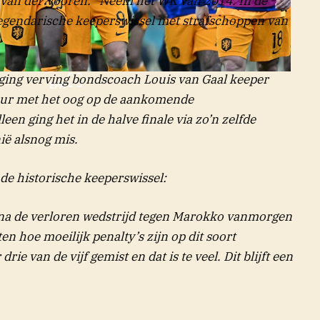
gt Van der Vooren. “Neem het WK van 2014. In de
egendarische keeperswissel met strafschoppen van
nging verving bondscoach Louis van Gaal keeper
EPA
puur met het oog op de aankomende
een ging het in de halve finale via zo’n zelfde
ië alsnog mis.
 de historische keeperswissel:
a de verloren wedstrijd tegen Marokko vanmorgen
en hoe moeilijk penalty’s zijn op dit soort
ie van de vijf gemist en dat is te veel. Dit blijft een