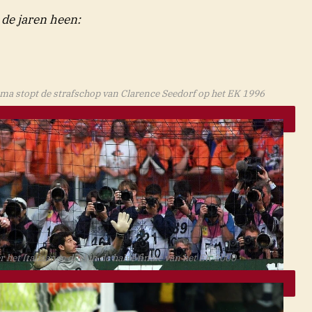
 de jaren heen:
a stopt de strafschop van Clarence Seedorf op het EK 1996
r het Italiaanse doel in de halve finale van het EK 2000