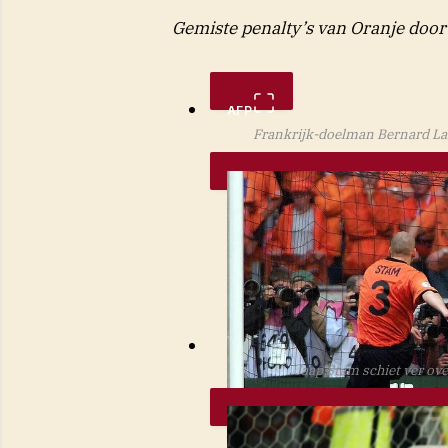
Gemiste penalty’s van Oranje door
AFP
Frankrijk-doelman Bernard Lam
Jaap Stam schiet ver ove