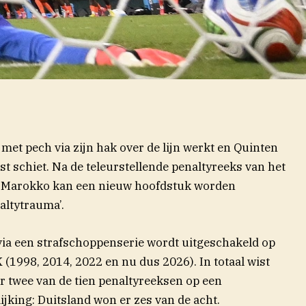
met pech via zijn hak over de lijn werkt en Quinten
st schiet. Na de teleurstellende penaltyreeks van het
n Marokko kan een nieuw hoofdstuk worden
altytrauma’.
 via een strafschoppenserie wordt uitgeschakeld op
(1998, 2014, 2022 en nu dus 2026). In totaal wist
 twee van de tien penaltyreeksen op een
ijking: Duitsland won er zes van de acht.