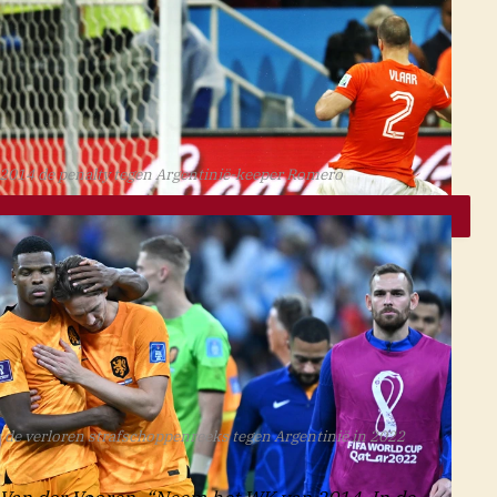
PRESSE SPORTS
n 2014 de penalty tegen Argentinië-keeper Romero
M RAS/HOLLANDSE HOOGTE
a de verloren strafschoppenreeks tegen Argentinië in 2022