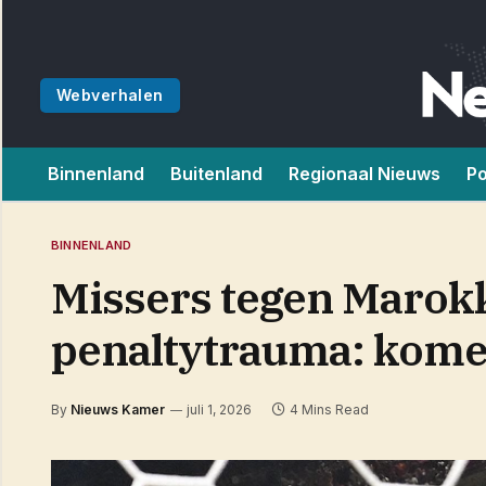
Webverhalen
Binnenland
Buitenland
Regionaal Nieuws
Po
BINNENLAND
Missers tegen Marok
penaltytrauma: komen
By
Nieuws Kamer
juli 1, 2026
4 Mins Read