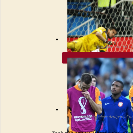
Ron Vlaar schiet i
PI
Oranje-spelers druipen af n