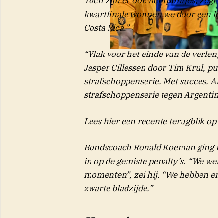
Toch zijn er ook lichtpuntjes, ze
kwartfinale wonnen we door een l
Costa Rica.”
“Vlak voor het einde van de verle
Jasper Cillessen door Tim Krul, 
strafschoppenserie. Met succes. All
strafschoppenserie tegen Argentin
Lees hier een recente terugblik op
Bondscoach Ronald Koeman ging n
in op de gemiste penalty’s. “We wet
momenten”, zei hij. “We hebben er dr
zwarte bladzijde.”