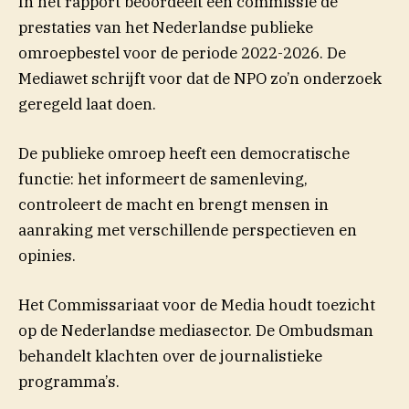
(opent in nieuw venster)
In het
rapport
beoordeelt een commissie de
prestaties van het Nederlandse publieke
omroepbestel voor de periode 2022-2026. De
Mediawet schrijft voor dat de NPO zo’n onderzoek
geregeld laat doen.
De publieke omroep heeft een democratische
functie: het informeert de samenleving,
controleert de macht en brengt mensen in
aanraking met verschillende perspectieven en
opinies.
Het Commissariaat voor de Media houdt toezicht
op de Nederlandse mediasector. De Ombudsman
behandelt klachten over de journalistieke
programma’s.