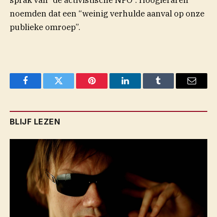
(opent in nieuw venster)
noemden
dat
een “weinig verhulde aanval op onze
publieke omroep”.
Facebook
Twitter
Pinterest
LinkedIn
Tumblr
Email
BLIJF LEZEN