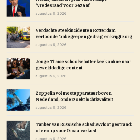
‘Vredesraad’ voor Gaza af
augustus 9, 2026
Verdachte steekincidenten Rotterdam
vertoonde ‘onbegrepen gedrag’ en krijgt zorg
augustus 9, 2026
Jonge Thaise schoolschutter keek online naar
gewelddadige content
augustus 9, 2026
Zeppelin vol meetapparatuur boven
Nederland, onderzoekt luchtkwaliteit
augustus 9, 2026
Tanker van Russische schaduwvloot gestrand:
olieramp voor Omaanse kust
augustus 9, 2026