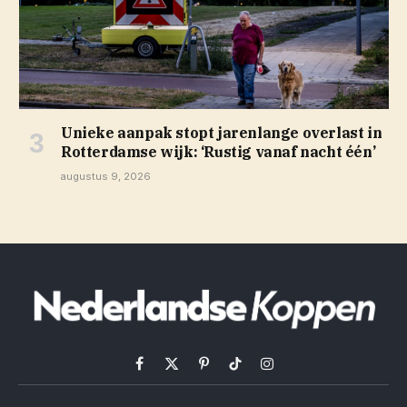
Unieke aanpak stopt jarenlange overlast in
Rotterdamse wijk: ‘Rustig vanaf nacht één’
augustus 9, 2026
Facebook
X
Pinterest
TikTok
Instagram
(Twitter)