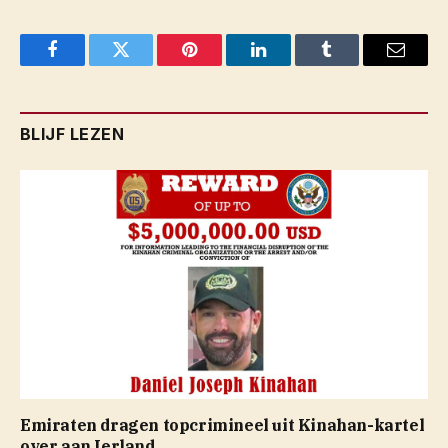
Facebook
Twitter
Pinterest
LinkedIn
Tumblr
Email
BLIJF LEZEN
Emiraten dragen topcrimineel uit Kinahan-kartel
over aan Ierland