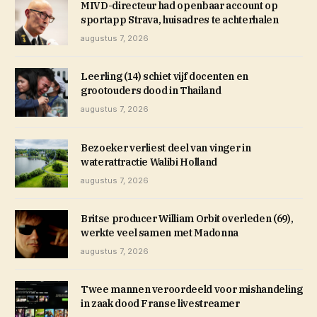
MIVD-directeur had openbaar account op
sportapp Strava, huisadres te achterhalen
augustus 7, 2026
Leerling (14) schiet vijf docenten en
grootouders dood in Thailand
augustus 7, 2026
Bezoeker verliest deel van vinger in
waterattractie Walibi Holland
augustus 7, 2026
Britse producer William Orbit overleden (69),
werkte veel samen met Madonna
augustus 7, 2026
Twee mannen veroordeeld voor mishandeling
in zaak dood Franse livestreamer